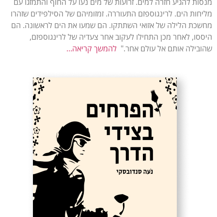
מנסות להגיע חזרה למים. זרועות של מים נעו על החוף והתמזגו עם
מליחות הים. לרינגוספזם התעוררה. זמזומיהם של הסילפידים שזהרו
מחשכת הלילה של אזואי השתתקו. הם שמעו את הים לראשונה. הם
היססו, לאחר מכן התחילו לעקוב אחר צעדיה של לרינגוספזם,
שהובילה אותם אל עולם אחר."
להמשך קריאה…